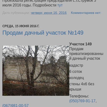
Произошла регистрация председателя с.т.Струмок 5
июля 2016 годы. Подробности
тут
Дата публикации:
четверг, июня 16, 2016
Комментариев нет:
СРЕДА, 15 ИЮНЯ 2016 Г.
Продам дачный участок №149
Участок
149
Продам
приватизированны
й дачный участок
кадастр
6 соток
колодец
стены 4х6 без
крыши
Телефоны:
(050)769-91-17
,
(067)981-00-57