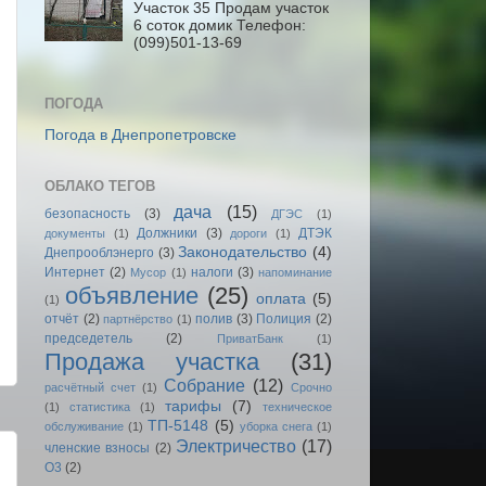
Участок 35 Продам участок
6 соток домик Телефон:
(099)501-13-69
ПОГОДА
Погода в Днепропетровске
ОБЛАКО ТЕГОВ
дача
(15)
безопасность
(3)
ДГЭС
(1)
Должники
(3)
ДТЭК
документы
(1)
дороги
(1)
Законодательство
(4)
Днепрооблэнерго
(3)
Интернет
(2)
налоги
(3)
Мусор
(1)
напоминание
объявление
(25)
оплата
(5)
(1)
отчёт
(2)
полив
(3)
Полиция
(2)
партнёрство
(1)
председетель
(2)
ПриватБанк
(1)
Продажа участка
(31)
Собрание
(12)
расчётный счет
(1)
Срочно
тарифы
(7)
(1)
статистика
(1)
техническое
ТП-5148
(5)
обслуживание
(1)
уборка снега
(1)
Электричество
(17)
членские взносы
(2)
O3
(2)