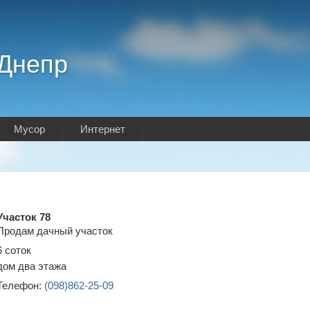
.Днепр
Мусор
Интернет
Участок 78
Продам дачный участок
6 соток
дом два этажа
Телефон:
(098)862-25-09