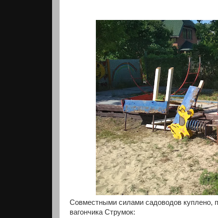
Совместными силами садоводов куплено, п
вагончика Струмок: