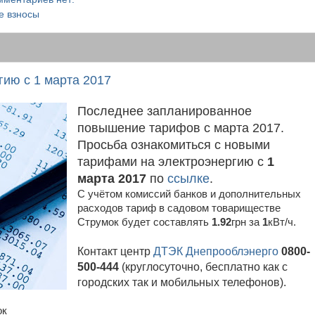
е взносы
ию с 1 марта 2017
Последнее запланированное
повышение тарифов с марта 2017.
Просьба ознакомиться с новыми
тарифами на электроэнергию с
1
марта 2017
по
ссылке
.
С учётом комиссий банков и дополнительных
расходов тариф в садовом товариществе
Струмок будет составлять
1.92
грн за
1
кВт/ч.
Контакт центр
ДТЭК Днепрооблэнерго
0800-
500-444
(круглосуточно, бесплатно как с
городских так и мобильных телефонов).
ок