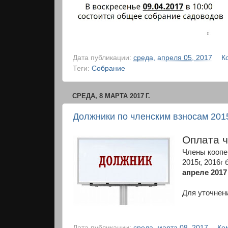
Дата публикации:
среда, апреля 05, 2017
К
Теги:
Собрание
СРЕДА, 8 МАРТА 2017 Г.
Должники по членским взносам 2015
Оплата ч
Члены коопер
2015г, 2016г
апреле 2017
Для уточнен
Дата публикации:
среда, марта 08, 2017
Ко