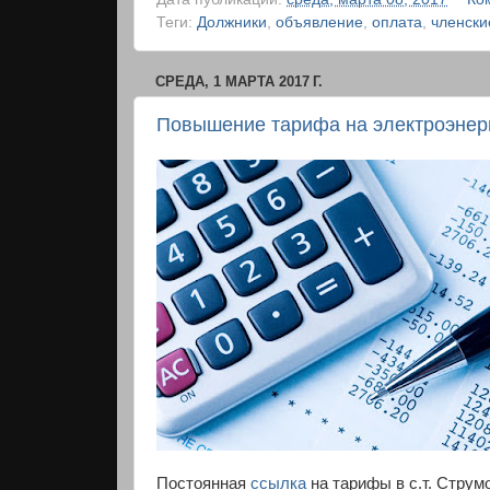
Теги:
Должники
,
объявление
,
оплата
,
членски
СРЕДА, 1 МАРТА 2017 Г.
Повышение тарифа на электроэнерг
Постоянная
ссылка
на тарифы в с.т. Струм