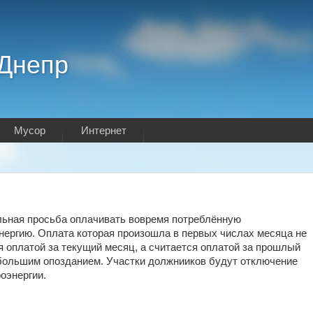
.Днепр
Мусор
Интернет
ьная просьба оплачивать вовремя потреблённую
нергию. Оплата которая произошла в первых числах месяца не
я оплатой за текущий месяц, а считается оплатой за прошлый
большим опозданием. Участки должнииков будут отключение
роэнергии.