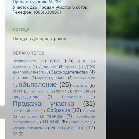
Продажа участка №226
Участок 226 Продам участок 6 соток
Телефон: (063)5398067
ПОГОДА
Погода в Днепропетровске
ОБЛАКО ТЕГОВ
дача
(15)
безопасность
(3)
ДГЭС
(1)
Должники
(3)
ДТЭК
документы
(1)
дороги
(1)
Законодательство
(4)
Днепрооблэнерго
(3)
Интернет
(2)
налоги
(3)
Мусор
(1)
напоминание
объявление
(25)
оплата
(5)
(1)
отчёт
(2)
полив
(3)
Полиция
(2)
партнёрство
(1)
председетель
(2)
ПриватБанк
(1)
Продажа участка
(31)
Собрание
(12)
расчётный счет
(1)
Срочно
тарифы
(7)
(1)
статистика
(1)
техническое
ТП-5148
(5)
обслуживание
(1)
уборка снега
(1)
Электричество
(17)
членские взносы
(2)
O3
(2)