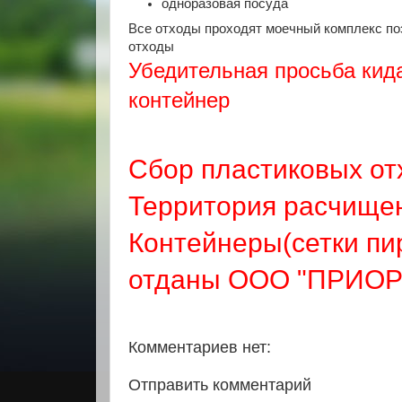
одноразовая посуда
Все отходы проходят моечный комплекс по
отходы
Убедительная просьба кид
контейнер
Сбор пластиковых от
Территория расчищен
Контейнеры(сетки п
отданы ООО "ПРИО
Комментариев нет:
Отправить комментарий