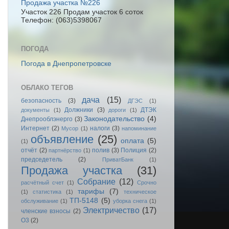
Продажа участка №226
Участок 226 Продам участок 6 соток
Телефон: (063)5398067
ПОГОДА
Погода в Днепропетровске
ОБЛАКО ТЕГОВ
дача
(15)
безопасность
(3)
ДГЭС
(1)
Должники
(3)
ДТЭК
документы
(1)
дороги
(1)
Законодательство
(4)
Днепрооблэнерго
(3)
Интернет
(2)
налоги
(3)
Мусор
(1)
напоминание
объявление
(25)
оплата
(5)
(1)
отчёт
(2)
полив
(3)
Полиция
(2)
партнёрство
(1)
председетель
(2)
ПриватБанк
(1)
Продажа участка
(31)
Собрание
(12)
расчётный счет
(1)
Срочно
тарифы
(7)
(1)
статистика
(1)
техническое
ТП-5148
(5)
обслуживание
(1)
уборка снега
(1)
Электричество
(17)
членские взносы
(2)
O3
(2)