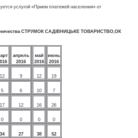
зуется услугой «Прием платежей населения» от
трудничества СТРУМОК САДIВНИЦЬКЕ ТОВАРИСТВО,ОК
арт
апрель
май
июнь
016
2016
2016
2016
12
9
12
19
5
6
10
7
17
12
16
26
0
0
0
0
34
27
38
52