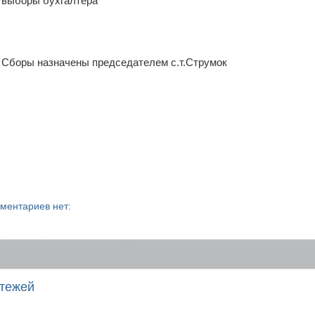
выборы бухгалтера
Сборы назначены председателем с.т.Струмок
ментариев нет:
атежей