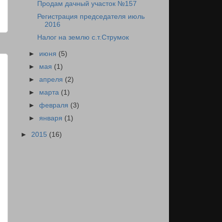
Продам дачный участок №157
Регистрация председателя июль
2016
Налог на землю с.т.Струмок
►
июня
(5)
►
мая
(1)
►
апреля
(2)
►
марта
(1)
►
февраля
(3)
►
января
(1)
►
2015
(16)