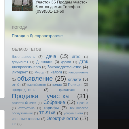
Участок 35 Продам участок
6 соток домик Телефон:
(099)501-13-69
ПОГОДА
Погода в Днепропетровске
ОБЛАКО ТЕГОВ
дача
(15)
безопасность
(3)
ДГЭС
(1)
Должники
(3)
ДТЭК
документы
(1)
дороги
(1)
Законодательство
(4)
Днепрооблэнерго
(3)
Интернет
(2)
налоги
(3)
Мусор
(1)
напоминание
объявление
(25)
оплата
(5)
(1)
отчёт
(2)
полив
(3)
Полиция
(2)
партнёрство
(1)
председетель
(2)
ПриватБанк
(1)
Продажа участка
(31)
Собрание
(12)
расчётный счет
(1)
Срочно
тарифы
(7)
(1)
статистика
(1)
техническое
ТП-5148
(5)
обслуживание
(1)
уборка снега
(1)
Электричество
(17)
членские взносы
(2)
O3
(2)