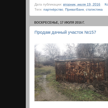
Дата публикации:
вторник, июля 19, 2016
К
Теги:
партнёрство
,
ПриватБанк
,
статистика
ВОСКРЕСЕНЬЕ, 17 ИЮЛЯ 2016 Г.
Продам дачный участок №157