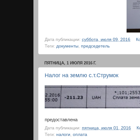
Дата публикации:
суббота, июля 09, 2016
К
Теги:
документы
,
председетель
ПЯТНИЦА, 1 ИЮЛЯ 2016 Г.
Налог на землю с.т.Струмок
предоставлена
Дата публикации:
пятница, июля 01, 2016
К
Теги:
налоги
,
оплата