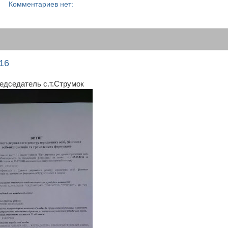
Комментариев нет:
16
редседатель с.т.Струмок