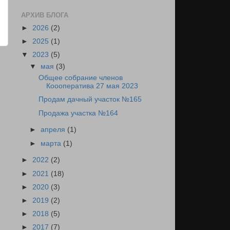
АРХИВ БЛОГА
►
2026
(2)
►
2025
(1)
▼
2023
(5)
▼
мая
(3)
Общее собрание членов
Коооператива 27 мая 2023
Продам дачный участок №165
Продажа участка №164
►
апреля
(1)
►
марта
(1)
►
2022
(2)
►
2021
(18)
►
2020
(3)
►
2019
(2)
►
2018
(5)
►
2017
(7)