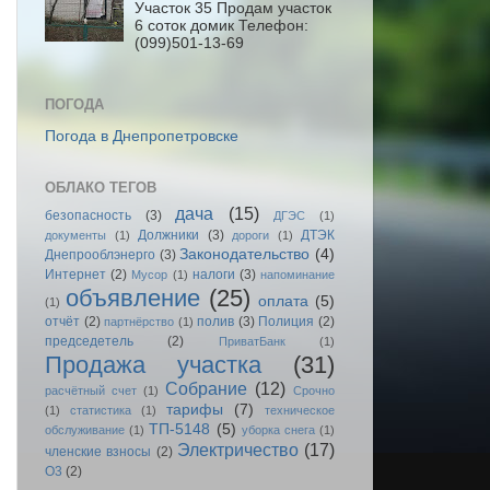
Участок 35 Продам участок
6 соток домик Телефон:
(099)501-13-69
ПОГОДА
Погода в Днепропетровске
ОБЛАКО ТЕГОВ
дача
(15)
безопасность
(3)
ДГЭС
(1)
Должники
(3)
ДТЭК
документы
(1)
дороги
(1)
Законодательство
(4)
Днепрооблэнерго
(3)
Интернет
(2)
налоги
(3)
Мусор
(1)
напоминание
объявление
(25)
оплата
(5)
(1)
отчёт
(2)
полив
(3)
Полиция
(2)
партнёрство
(1)
председетель
(2)
ПриватБанк
(1)
Продажа участка
(31)
Собрание
(12)
расчётный счет
(1)
Срочно
тарифы
(7)
(1)
статистика
(1)
техническое
ТП-5148
(5)
обслуживание
(1)
уборка снега
(1)
Электричество
(17)
членские взносы
(2)
O3
(2)